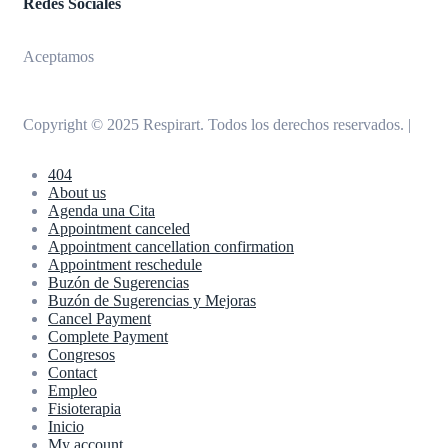
Redes Sociales
Aceptamos
Copyright © 2025
Respirart
. Todos los derechos reservados. |
404
About us
Agenda una Cita
Appointment canceled
Appointment cancellation confirmation
Appointment reschedule
Buzón de Sugerencias
Buzón de Sugerencias y Mejoras
Cancel Payment
Complete Payment
Congresos
Contact
Empleo
Fisioterapia
Inicio
My account