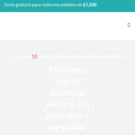
Envío gratuito para todos los pedidos de
$1,500
Más de
10
años de experiencia nos respaldan
Hacemos
que la
atención
médica sea
accesible y
asequible.