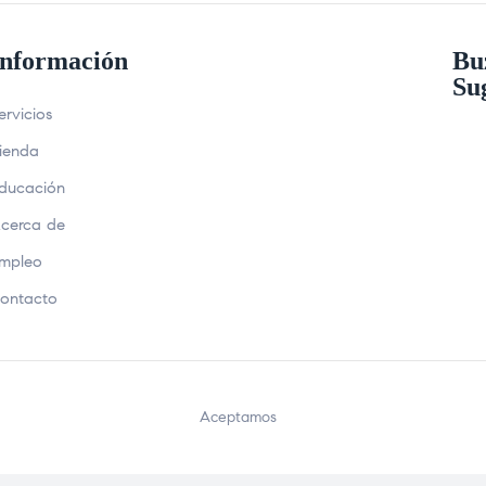
Información
Bu
Su
ervicios
ienda
ducación
cerca de
mpleo
ontacto
Aceptamos