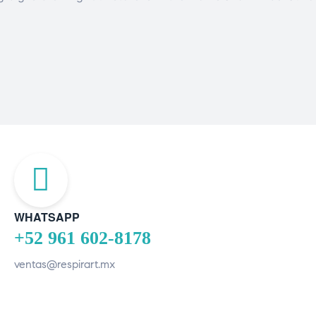
WHATSAPP
+52 961 602-8178
ventas@respirart.mx