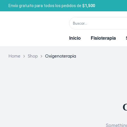
Envío gratuito para todos los pedidos de
$1,500
Inicio
Fisioterapia
Home
>
Shop
>
Oxigenoterapia
G
Something