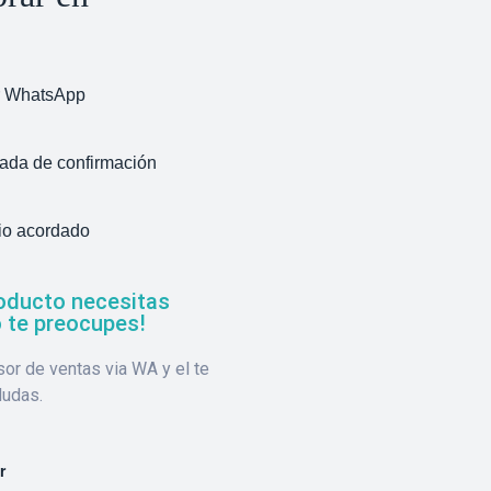
r WhatsApp
ada de confirmación
tio acordado
oducto necesitas
 te preocupes!
or de ventas via WA y el te
dudas.
r